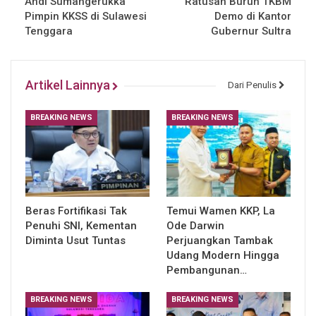
Andi Sumangerukka
Ratusan Buruh TKBM
Pimpin KKSS di Sulawesi
Demo di Kantor
Tenggara
Gubernur Sultra
Artikel Lainnya
Dari Penulis
BREAKING NEWS
BREAKING NEWS
Beras Fortifikasi Tak
Temui Wamen KKP, La
Penuhi SNI, Kementan
Ode Darwin
Diminta Usut Tuntas
Perjuangkan Tambak
Udang Modern Hingga
Pembangunan…
BREAKING NEWS
BREAKING NEWS