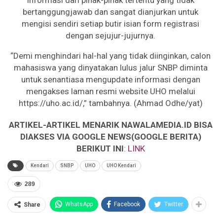
informasi dari pihak-pihak tertentu yang tidak
bertanggungjawab dan sangat dianjurkan untuk
mengisi sendiri setiap butir isian form registrasi
dengan sejujur-jujurnya.
“Demi menghindari hal-hal yang tidak diinginkan, calon
mahasiswa yang dinyatakan lulus jalur SNBP diminta
untuk senantiasa mengupdate informasi dengan
mengakses laman resmi website UHO melalui
https://uho.ac.id/,” tambahnya. (Ahmad Odhe/yat)
ARTIKEL-ARTIKEL MENARIK NAWALAMEDIA.ID BISA
DIAKSES VIA GOOGLE NEWS(GOOGLE BERITA)
BERIKUT INI
:
LINK
Kendari
SNBP
UHO
UHO Kendari
289
WhatsApp
Facebook
Twitter
Share