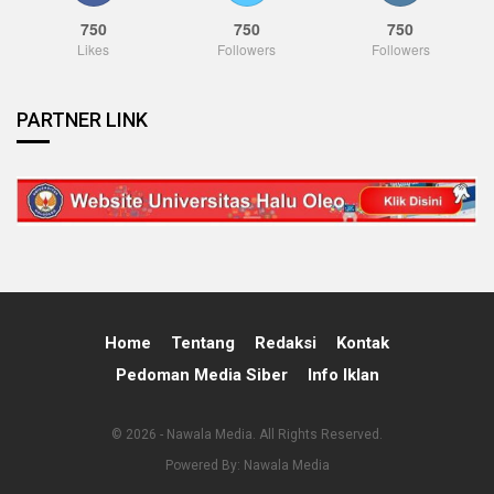
750
750
750
Likes
Followers
Followers
PARTNER LINK
Home
Tentang
Redaksi
Kontak
Pedoman Media Siber
Info Iklan
© 2026 - Nawala Media. All Rights Reserved.
Powered By:
Nawala Media