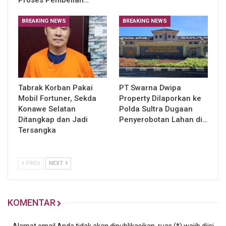
BREAKING NEWS
BREAKING NEWS
Tabrak Korban Pakai
PT Swarna Dwipa
Mobil Fortuner, Sekda
Property Dilaporkan ke
Konawe Selatan
Polda Sultra Dugaan
Ditangkap dan Jadi
Penyerobotan Lahan di…
Tersangka
PREV
NEXT
KOMENTAR
Alamat email Anda tidak akan dipublikasikan, ruas (*) wajib diisi