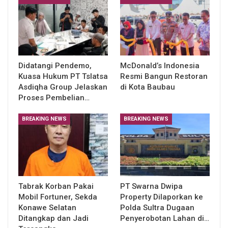
Didatangi Pendemo,
McDonald’s Indonesia
Kuasa Hukum PT Tslatsa
Resmi Bangun Restoran
Asdiqha Group Jelaskan
di Kota Baubau
Proses Pembelian…
BREAKING NEWS
BREAKING NEWS
Tabrak Korban Pakai
PT Swarna Dwipa
Mobil Fortuner, Sekda
Property Dilaporkan ke
Konawe Selatan
Polda Sultra Dugaan
Ditangkap dan Jadi
Penyerobotan Lahan di…