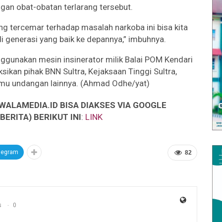
ngan obat-obatan terlarang tersebut.
 tercemar terhadap masalah narkoba ini bisa kita
 generasi yang baik ke depannya,” imbuhnya.
gunakan mesin insinerator milik Balai POM Kendari
sikan pihak BNN Sultra, Kejaksaan Tinggi Sultra,
u undangan lainnya. (Ahmad Odhe/yat)
WALAMEDIA.ID BISA DIAKSES VIA GOOGLE
ERITA) BERIKUT INI
:
LINK
legram
82
s
0