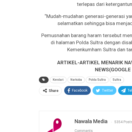
terlepas dari ketergantu
“Mudah-mudahan generasi-generasi yang
selamatkan sehingga bisa menjadi
Pemusnahan barang haram tersebut meng
di halaman Polda Sultra dengan disak
Kemenkumham Sultra dan tam
ARTIKEL-ARTIKEL MENARIK NA
NEWS(GOOGLE B
Kendari
Narkoba
Polda Sultra
Sultra
Facebook
Twitter
Te
Share
Nawala Media
5354 Post
Comments