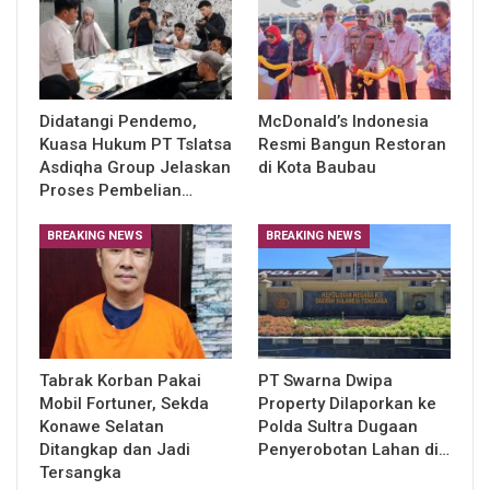
Didatangi Pendemo,
McDonald’s Indonesia
Kuasa Hukum PT Tslatsa
Resmi Bangun Restoran
Asdiqha Group Jelaskan
di Kota Baubau
Proses Pembelian…
BREAKING NEWS
BREAKING NEWS
Tabrak Korban Pakai
PT Swarna Dwipa
Mobil Fortuner, Sekda
Property Dilaporkan ke
Konawe Selatan
Polda Sultra Dugaan
Ditangkap dan Jadi
Penyerobotan Lahan di…
Tersangka