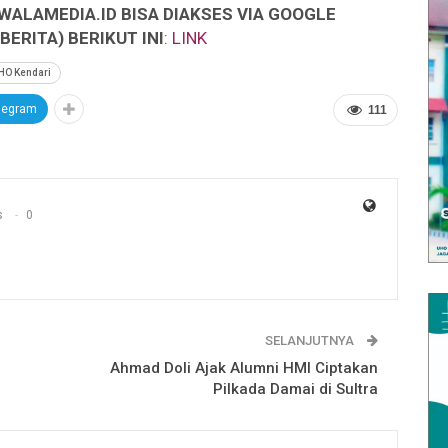
WALAMEDIA.ID BISA DIAKSES VIA GOOGLE
ERITA) BERIKUT INI
:
LINK
HO Kendari
legram
111
s
0
SELANJUTNYA
Ahmad Doli Ajak Alumni HMI Ciptakan
Pilkada Damai di Sultra