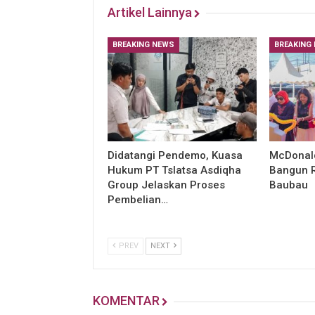
Artikel Lainnya
BREAKING NEWS
BREAKING
Didatangi Pendemo, Kuasa
McDonald
Hukum PT Tslatsa Asdiqha
Bangun R
Group Jelaskan Proses
Baubau
Pembelian…
PREV
NEXT
KOMENTAR