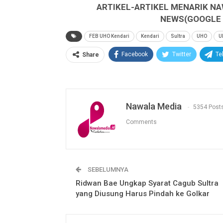
ARTIKEL-ARTIKEL MENARIK NA
NEWS(GOOGLE B
FEB UHO Kendari
Kendari
Sultra
UHO
U
Facebook
Twitter
Te
Share
Nawala Media
5354 Post
Comments
SEBELUMNYA
Ridwan Bae Ungkap Syarat Cagub Sultra
yang Diusung Harus Pindah ke Golkar