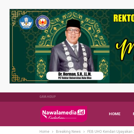
GAYA HIDUP
HOME
Home
Breaking News
FEB UHO Kendari Upayakan 2