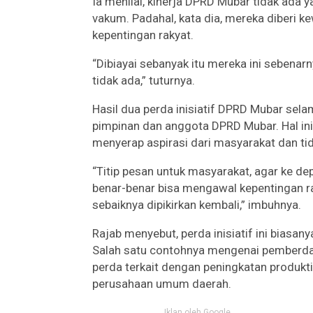
Ia menilai, kinerja DPRD Mubar tidak ada 
vakum. Padahal, kata dia, mereka diberi k
kepentingan rakyat.
“Dibiayai sebanyak itu mereka ini sebenar
tidak ada,” tuturnya.
Hasil dua perda inisiatif DPRD Mubar sela
pimpinan dan anggota DPRD Mubar. Hal i
menyerap aspirasi dari masyarakat dan 
“Titip pesan untuk masyarakat, agar ke dep
benar-benar bisa mengawal kepentingan r
sebaiknya dipikirkan kembali,” imbuhnya.
Rajab menyebut, perda inisiatif ini biasan
Salah satu contohnya mengenai pemberda
perda terkait dengan peningkatan produktif
perusahaan umum daerah.
Iklan oleh Google