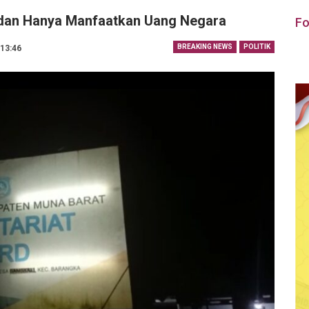
f dan Hanya Manfaatkan Uang Negara
Fo
BREAKING NEWS
POLITIK
 13:46