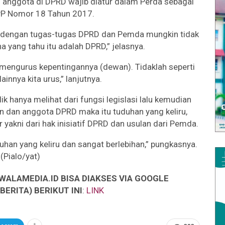
 anggota di DPRD wajib diatur dalam Perda sebagai
PP Nomor 18 Tahun 2017.
 dengan tugas-tugas DPRD dan Pemda mungkin tidak
 yang tahu itu adalah DPRD,” jelasnya.
a mengurus kepentingannya (dewan). Tidaklah seperti
lainnya kita urus,” lanjutnya.
 hanya melihat dari fungsi legislasi lalu kemudian
 dan anggota DPRD maka itu tuduhan yang keliru,
 yakni dari hak inisiatif DPRD dan usulan dari Pemda.
tuduhan yang keliru dan sangat berlebihan,” pungkasnya.
(Pialo/yat)
WALAMEDIA.ID BISA DIAKSES VIA GOOGLE
ERITA) BERIKUT INI
:
LINK