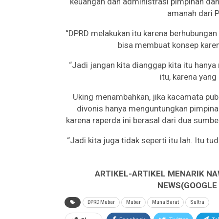
keuangan dan administrasi pimpinan dan
amanah dari 
“DPRD melakukan itu karena berhubungan
bisa membuat konsep karena
“Jadi jangan kita dianggap kita itu hany
itu, karena yang 
Uking menambahkan, jika kacamata publik
divonis hanya menguntungkan pimpinan
karena raperda ini berasal dari dua sumber
“Jadi kita juga tidak seperti itu lah. Itu 
ARTIKEL-ARTIKEL MENARIK NA
NEWS(GOOGLE B
DPRD Mubar
Mubar
Muna Barat
Sultra