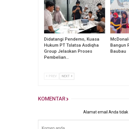
Didatangi Pendemo, Kuasa
McDonald
Hukum PT Tslatsa Asdiqha
Bangun R
Group Jelaskan Proses
Baubau
Pembelian…
PREV
NEXT
KOMENTAR
Alamat email Anda tidak a