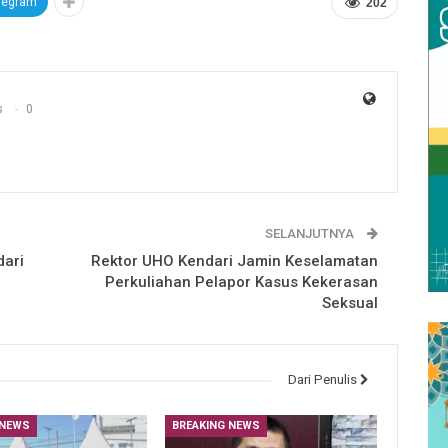
legram
202
s
0
SELANJUTNYA
dari
Rektor UHO Kendari Jamin Keselamatan
Perkuliahan Pelapor Kasus Kekerasan
Seksual
Dari Penulis
 NEWS
BREAKING NEWS