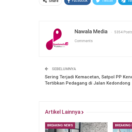
Facebook
Twitter
Te
Share
Nawala Media
5354 Post
Comments
SEBELUMNYA
Sering Terjadi Kemacetan, Satpol PP Ken
Tertibkan Pedagang di Jalan Kedondong
Artikel Lainnya
BREAKING NEWS
BREAKING