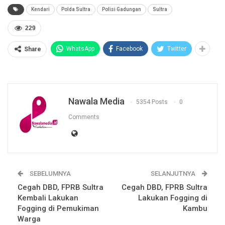
Kendari
Polda Sultra
Polisi Gadungan
Sultra
229
WhatsApp
Facebook
Twitter
Share
Nawala Media
5354 Posts
0
Comments
SEBELUMNYA
SELANJUTNYA
Cegah DBD, FPRB Sultra
Cegah DBD, FPRB Sultra
Kembali Lakukan
Lakukan Fogging di
Fogging di Pemukiman
Kambu
Warga