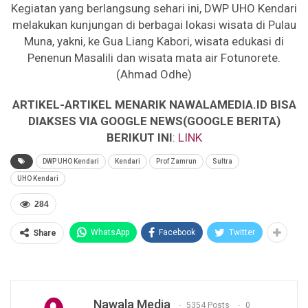
Kegiatan yang berlangsung sehari ini, DWP UHO Kendari
melakukan kunjungan di berbagai lokasi wisata di Pulau
Muna, yakni, ke Gua Liang Kabori, wisata edukasi di
Penenun Masalili dan wisata mata air Fotunorete.
(Ahmad Odhe)
ARTIKEL-ARTIKEL MENARIK NAWALAMEDIA.ID BISA
DIAKSES VIA GOOGLE NEWS(GOOGLE BERITA)
BERIKUT INI
:
LINK
DWP UHO Kendari
Kendari
Prof Zamrun
Sultra
UHO Kendari
284
WhatsApp
Facebook
Twitter
Share
Nawala Media
5354 Posts
0