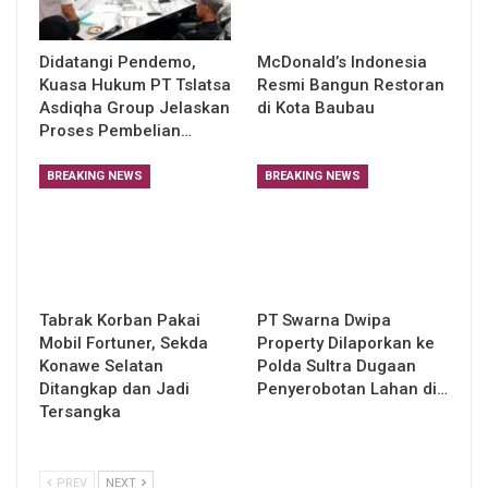
Didatangi Pendemo,
McDonald’s Indonesia
Kuasa Hukum PT Tslatsa
Resmi Bangun Restoran
Asdiqha Group Jelaskan
di Kota Baubau
Proses Pembelian…
BREAKING NEWS
BREAKING NEWS
Tabrak Korban Pakai
PT Swarna Dwipa
Mobil Fortuner, Sekda
Property Dilaporkan ke
Konawe Selatan
Polda Sultra Dugaan
Ditangkap dan Jadi
Penyerobotan Lahan di…
Tersangka
PREV
NEXT