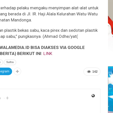
n terhadap pelaku mengaku menyimpan alat-alat untuk
g berada di Jl. IR. Haji Alala Kelurahan Watu-Watu
atan Mandonga.
 plastik bekas sabu, kaca pirex dan sedotan plastik
isap sabu,” pungkasnya. (Ahmad Odhe/yat(
WALAMEDIA.ID BISA DIAKSES VIA GOOGLE
ERITA) BERIKUT INI
:
LINK
u
Sultra
legram
142
s
0