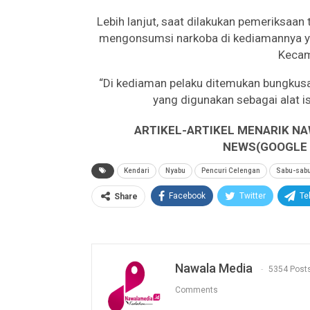
Lebih lanjut, saat dilakukan pemeriksaa
mengonsumsi narkoba di kediamannya yan
Kecam
“Di kediaman pelaku ditemukan bungkusan
yang digunakan sebagai alat 
ARTIKEL-ARTIKEL MENARIK NA
NEWS(GOOGLE B
Kendari
Nyabu
Pencuri Celengan
Sabu-sab
Facebook
Twitter
Te
Share
Nawala Media
5354 Post
Comments