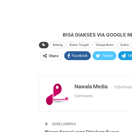
BISA DIAKSES VIA GOOGLE N
Buteng
Buton Tengah
Gempa Bumi
Sultra
Facebook
Twitter
Te
Share
Nawala Media
5354 Post
Comments
SEBELUMNYA