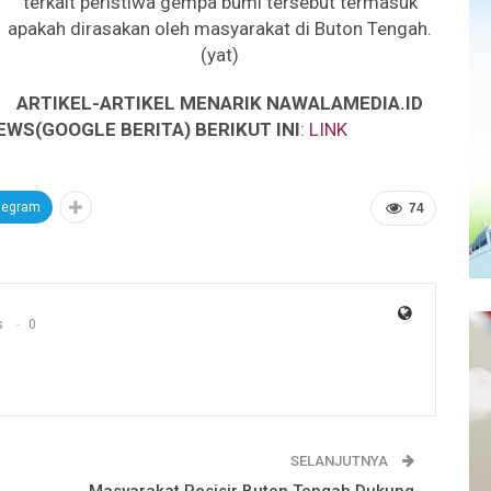
terkait peristiwa gempa bumi tersebut termasuk
apakah dirasakan oleh masyarakat di Buton Tengah.
(yat)
ARTIKEL-ARTIKEL MENARIK NAWALAMEDIA.ID
EWS(GOOGLE BERITA) BERIKUT INI
:
LINK
legram
74
s
0
SELANJUTNYA