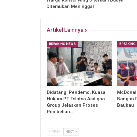
Warga Konsel yang Diterkam Buaya
Ditemukan Meninggal
Artikel Lainnya
BREAKING NEWS
BREAKING
Didatangi Pendemo, Kuasa
McDonald
Hukum PT Tslatsa Asdiqha
Bangun R
Group Jelaskan Proses
Baubau
Pembelian…
PREV
NEXT