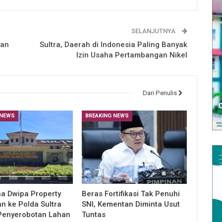
SELANJUTNYA
kan
Sultra, Daerah di Indonesia Paling Banyak
Izin Usaha Pertambangan Nikel
Dari Penulis
 NEWS
BREAKING NEWS
a Dwipa Property
Beras Fortifikasi Tak Penuhi
an ke Polda Sultra
SNI, Kementan Diminta Usut
Penyerobotan Lahan
Tuntas