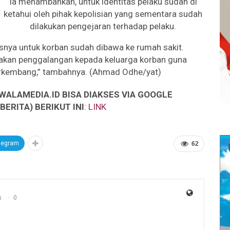
Ia menambahkan, untuk identitas pelaku sudah di
ketahui oleh pihak kepolisian yang sementara sudah
dilakukan pengejaran terhadap pelaku.
asnya untuk korban sudah dibawa ke rumah sakit.
akan penggalangan kepada keluarga korban guna
erkembang,” tambahnya. (Ahmad Odhe/yat)
WALAMEDIA.ID BISA DIAKSES VIA GOOGLE
ERITA) BERIKUT INI
:
LINK
legram
62
s
0