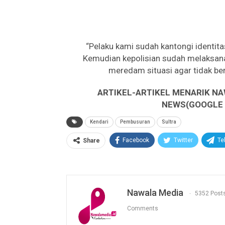
“Pelaku kami sudah kantongi identit
Kemudian kepolisian sudah melaksan
meredam situasi agar tidak b
ARTIKEL-ARTIKEL MENARIK NA
NEWS(GOOGLE B
Kendari
Pembusuran
Sultra
Facebook
Twitter
Te
Share
Nawala Media
5352 Post
Comments