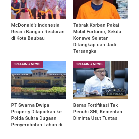
McDonald’s Indonesia
Tabrak Korban Pakai
Resmi Bangun Restoran
Mobil Fortuner, Sekda
di Kota Baubau
Konawe Selatan
Ditangkap dan Jadi
Tersangka
BREAKING NEWS
BREAKING NEWS
PT Swarna Dwipa
Beras Fortifikasi Tak
Property Dilaporkan ke
Penuhi SNI, Kementan
Polda Sultra Dugaan
Diminta Usut Tuntas
Penyerobotan Lahan di…