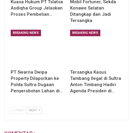
Kuasa Hukum PT Tslatsa
Mobil Fortuner, Sekda
Asdiqha Group Jelaskan
Konawe Selatan
Proses Pembelian…
Ditangkap dan Jadi
Tersangka
BREAKING NEWS
BREAKING NEWS
PT Swarna Dwipa
Tersangka Kasus
Property Dilaporkan ke
Tambang Ilegal di Sultra
Polda Sultra Dugaan
Anton Timbang Hadiri
Penyerobotan Lahan di…
Agenda Presiden di…
PREV
NEXT