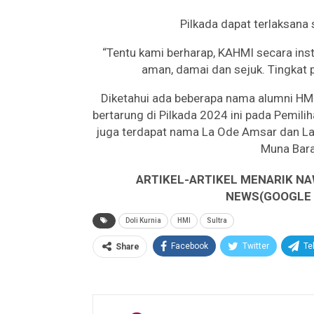
Pilkada dapat terlaksana 
“Tentu kami berharap, KAHMI secara inst
aman, damai dan sejuk. Tingkat pa
Diketahui ada beberapa nama alumni HMI
bertarung di Pilkada 2024 ini pada Pemilih
juga terdapat nama La Ode Amsar dan La 
Muna Bara
ARTIKEL-ARTIKEL MENARIK NA
NEWS(GOOGLE B
Doli Kurnia
HMI
Sultra
Facebook
Twitter
Te
Share