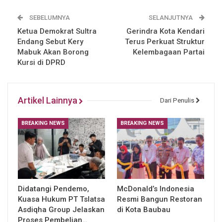
SEBELUMNYA
SELANJUTNYA
Ketua Demokrat Sultra
Gerindra Kota Kendari
Endang Sebut Kery
Terus Perkuat Struktur
Mabuk Akan Borong
Kelembagaan Partai
Kursi di DPRD
Artikel Lainnya
Dari Penulis
BREAKING NEWS
BREAKING NEWS
Didatangi Pendemo,
McDonald’s Indonesia
Kuasa Hukum PT Tslatsa
Resmi Bangun Restoran
Asdiqha Group Jelaskan
di Kota Baubau
Proses Pembelian…