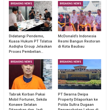
BREAKING NEWS
BREAKING NEWS
Didatangi Pendemo,
McDonald’s Indonesia
Kuasa Hukum PT Tslatsa
Resmi Bangun Restoran
Asdiqha Group Jelaskan
di Kota Baubau
Proses Pembelian…
BREAKING NEWS
BREAKING NEWS
Tabrak Korban Pakai
PT Swarna Dwipa
Mobil Fortuner, Sekda
Property Dilaporkan ke
Konawe Selatan
Polda Sultra Dugaan
Ditangkap dan Jadi
Penyerobotan Lahan di…