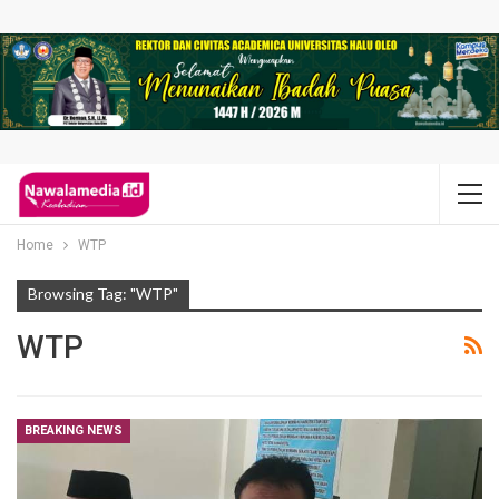
Home
WTP
Browsing Tag: "WTP"
WTP
BREAKING NEWS