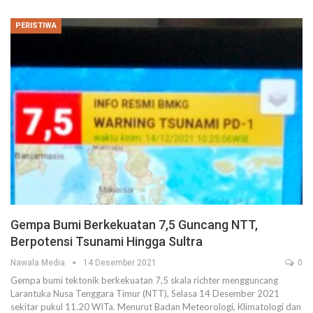
PERISTIWA
Gempa Bumi Berkekuatan 7,5 Guncang NTT,
Berpotensi Tsunami Hingga Sultra
Nawala Media
14 Desember 2021
0
Gempa bumi tektonik berkekuatan 7,5 skala richter mengguncang
Larantuka Nusa Tenggara Timur (NTT), Selasa 14 Desember 2021
sekitar pukul 11.20 WITa. Menurut Badan Meteorologi, Klimatologi dan