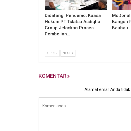
Didatangi Pendemo, Kuasa
McDonald
Hukum PT Tslatsa Asdiqha
Bangun R
Group Jelaskan Proses
Baubau
Pembelian…
PREV
NEXT
KOMENTAR
Alamat email Anda tidak a