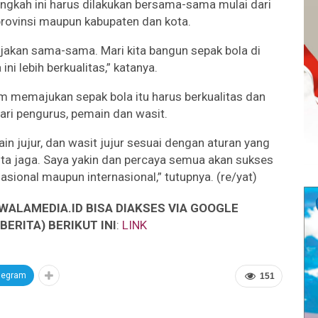
angkah ini harus dilakukan bersama-sama mulai dari
provinsi maupun kabupaten dan kota.
erjakan sama-sama. Mari kita bangun sepak bola di
ni lebih berkualitas,” katanya.
m memajukan sepak bola itu harus berkualitas dan
dari pengurus, pemain dan wasit.
in jujur, dan wasit jujur sesuai dengan aturan yang
s kita jaga. Saya yakin dan percaya semua akan sukses
 nasional maupun internasional,” tutupnya. (re/yat)
WALAMEDIA.ID BISA DIAKSES VIA GOOGLE
ERITA) BERIKUT INI
:
LINK
legram
151