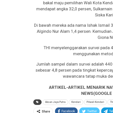
bakal maju pemilihan Wali Kota Ken
mendapat angka 32,0 persen, Sulkarnain 
Siska Kar
Di bawah mereka ada nama Ishak Ismail 3
Algindo Nur Alam 1,4 persen. Kemudian An
Giona N
THI menyelenggarakan survei pada 
menggunakan metode
Jumlah sampel dalam survei adalah 440 
sebesar 4,8 persen pada tingkat keperca
wawancara tatap muka den
ARTIKEL-ARTIKEL MENARIK NA
NEWS(GOOGLE B
Aksan Jaya Putra
Kendari
Pilwali Kendari
Th
Facebook
Twitter
Te
Share