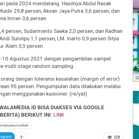
dari pada 2024 mendatang. Hasilnya Abdul Rasak
Kadir 29,8 persen, Aksan Jaya Putra 3,6 persen, dan
ina Imran 3,6 persen.
,4 persen, Sudarmanto Saeka 2,0 persen, dan Radhan
di Sulolipu 1,1 persen, LM. Inarto 0,9 persen Sitya
ur Alam 0,5 persen.
4-10 Agustus 2021 dengan pengambilan sampel
 multi stage random sampling.
orang dengan toleransi kesalahan (margin of error)
yaan 95 persen. Pengumpulan data dilakukan melalui
gan menggunakan kuisioner. (re/yat)
WALAMEDIA.ID BISA DIAKSES VIA GOOGLE
ERITA) BERIKUT INI
:
LINK
e Haluoleo Institute
legram
119