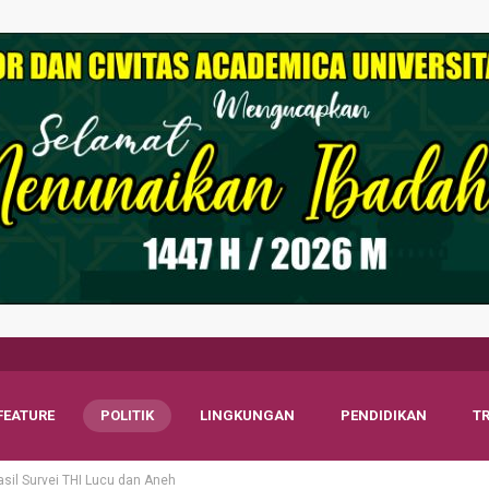
FEATURE
POLITIK
LINGKUNGAN
PENDIDIKAN
T
sil Survei THI Lucu dan Aneh