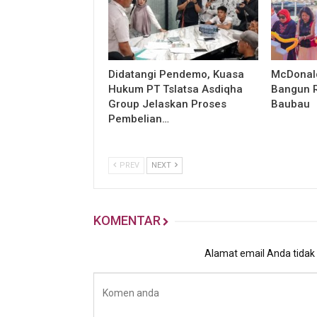
Didatangi Pendemo, Kuasa
McDonald
Hukum PT Tslatsa Asdiqha
Bangun R
Group Jelaskan Proses
Baubau
Pembelian…
PREV
NEXT
KOMENTAR
Alamat email Anda tidak a